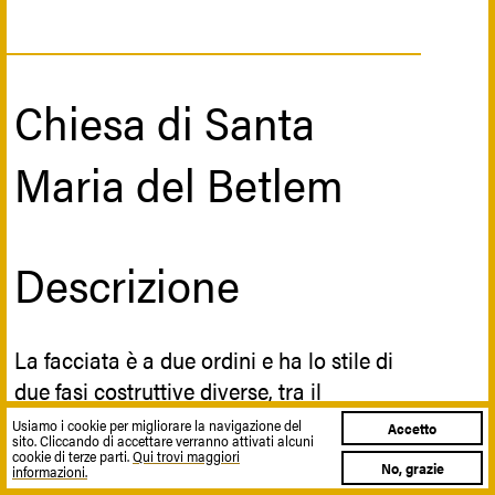
Chiesa di Santa
Maria del Betlem
Descrizione
La facciata è a due ordini e ha lo stile di
due fasi costruttive diverse, tra il
Cinquecento e l'Ottocento, composta da
Usiamo i cookie per migliorare la navigazione del
Accetto
sito. Cliccando di accettare verranno attivati alcuni
tre porte d'ingresso e un grande
cookie di terze parti.
Qui trovi maggiori
No, grazie
informazioni.
finestrone centrale.