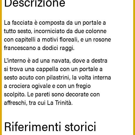
Descrizione
Con la ricostruzione furono sistemati i
nobile Macciotta Mergulese nell’anno
locali sotterranei che divennero ossario.
1397 e fu successivamente donato dalla
Attualmente la Chiesa è stata riaperta al
La facciata è composta da un portale a
regina Costanza d’Aragona alla famiglia
culto nel 2010 e dal 2014 è sede della
tutto sesto, incorniciato da due colonne
Montalto nel XV secolo. Nel 1837, invece,
Parrocchia di San Giovanni Battista, dove
con capitelli a motivi floreali, e un rosone
fu arrangiato a lazzaretto in seguito al
svolge quotidianamente funzioni
francescano a dodici raggi.
colera e accolse poi la comunità religiosa
parrocchiali.
delle Figlie della Carità.
L'interno è ad una navata, dove a destra
si trova una cappella con un portale a
Iconografia
sesto acuto con pilastrini, la volta interna
a crociera ogivale e con un fregio
scolpito. Le pareti sono decorate con
Internamente è possibile ammirarvi
affreschi, tra cui La Trinità.
l’Altare Maggiore in marmo e le statue di
Santa Maria Addolorata, di Santa Maria
Riferimenti storici
Assunta e di San Francesco di Paola,
nonché l’urna del Cristo Morto.