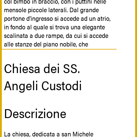
festoni, conchiglie, putti e cornucopie. A
col bimbo in braccio, con i puttini nelle
completare l’insieme un soffitto ligneo
mensole piccole laterali. Dal grande
intarsiato a cassettoni del 1674 e una
portone d'ingresso si accede ad un atrio,
bella cantoria lignea intagliata e dorata
in fondo al quale si trova una elegante
dove era collocato l’organo (ora trasferito
scalinata a due rampe, da cui si accede
nella navata). Nell’altare maggiore, in
alle stanze del piano nobile, che
parte rifatto nel XIX secolo, è collocata la
conservano ancora arredi settecenteschi,
statua della Madonna della Catena.
come le porte laccate ed i pavimenti in
Chiesa dei SS.
pietra asfaltica ed in maiolica. La facciata
è chiusa da due paraste cantonali ed in
Riferimenti Botanici
Angeli Custodi
basso da un cornicione continuo.
Le ghirlande fitte di mele cotogne
Descrizione
esprimono l'intento supplementare di far
incutugnare, cioè far dispetto ai rivali
confrati del Purgatorio.
La chiesa, dedicata a san Michele