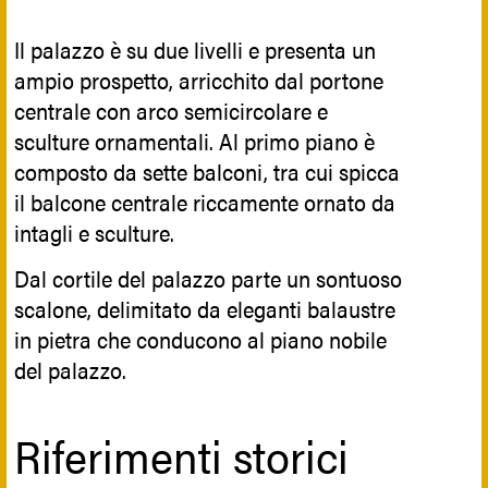
Il quadro della Madonna è un particolare
unico dell'iconografia cristiana: la scena
Il palazzo è su due livelli e presenta un
contiene la Madonna che tiene il
ampio prospetto, arricchito dal portone
bambino con un braccio e con l'altra
centrale con arco semicircolare e
mano porge lo scapolare, circondata da
sculture ornamentali. Al primo piano è
12 angeli; nella parte inferiore abbiamo i
composto da sette balconi, tra cui spicca
santi e da cornice ci sono dieci piccoli
il balcone centrale riccamente ornato da
riquadri, raffiguranti storie della Vergine.
intagli e sculture.
Nel margine inferiore della tela è
glorificata la devozione alla Vergine del
Dal cortile del palazzo parte un sontuoso
Carmelo.
scalone, delimitato da eleganti balaustre
in pietra che conducono al piano nobile
del palazzo.
Riferimenti storici