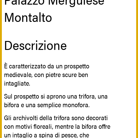
l’altare maggiore è impreziosito da intarsi
dell’Arciconfraternita di San Filippo
marmorei con motivi floreali di vario
Apostolo e contiene degli affreschi
Montalto
genere.
raffiguranti il tema della morte, le
quattordici stazioni della Via Crucis e
sulla maggiore è raffigurata la
Descrizione
Deposizione di Cristo nel sepolcro. Sotto
la cripta si trovano i rifugi antiaereo e
ancor più sotto si trova un antico bagno
È caratterizzato da un prospetto
di purificazione rituale ebraico.
medievale, con pietre scure ben
intagliate.
Riferimenti storici
Sul prospetto si aprono una trifora, una
bifora e una semplice monofora.
Venne costruita nel luogo in cui sorgeva
Gli archivolti della trifora sono decorati
la quattrocentesca Sinagoga ebraica di
con motivi floreali, mentre la bifora offre
Siracusa. La sua costruzione fu finanziata
un intaglio a spina di pesce, che