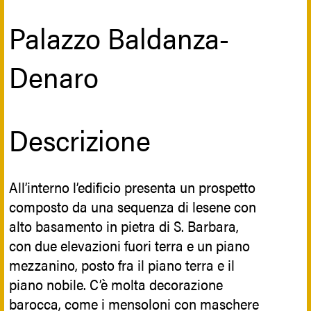
capitale del regno.
Palazzo Baldanza-
Ancora oggi un monumento posto
all'ingresso della cattedrale ricorda
Denaro
l'evento.
Iconografia
Descrizione
Sui mensoloni sono presenti figure
All’interno l’edificio presenta un prospetto
mitologiche, come grifoni, cavalli alati e
composto da una sequenza di lesene con
mascheroni grotteschi.
alto basamento in pietra di S. Barbara,
con due elevazioni fuori terra e un piano
mezzanino, posto fra il piano terra e il
piano nobile. C’è molta decorazione
barocca, come i mensoloni con maschere