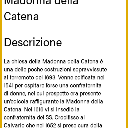
inferiore con quello superiore e la strada
tre stelle dell’iconografia bizantina: due
di S. Rocco. Per questo motivo ai due
Catena
sul petto e una sulla fronte, simbolo della
cantonali si trovavano, come ci dice una
triplice verginità di Maria (prima, durante
descrizione dei primi anni del secolo XX,
e dopo il parto).
le statue dei protettori dei viandanti: S.
Descrizione
Successivamente nominata della Stella,
Francesco di Paola, ancora esistente, e
in riferimento sia a uno dei simboli biblici
San Cristoforo o S. Rocco.
di Cristo che a uno dei titoli della
La chiesa della Madonna della Catena è
tradizione mariana.
una delle poche costruzioni sopravvissute
Iconografia
al terremoto del 1693. Venne edificata nel
1541 per ospitare forse una confraternita
Nel prospetto laterale vi sono cinque
di donne, nel cui prospetto era presente
mascheroni grotteschi che tengono in
un’edicola raffigurante la Madonna della
bocca animali simbolici, come la serpe e
Catena. Nel 1616 vi si insediò la
lo scorpione, sovrastati da figure
confraternita del SS. Crocifisso al
allegoriche dell'abbondanza, come donne
Calvario che nel 1652 si prese cura della