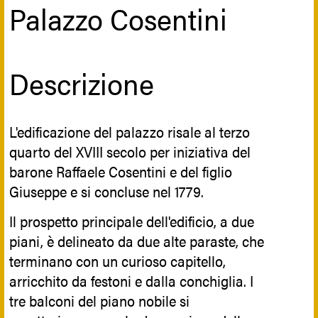
Palazzo Cosentini
riconducibile al periodo tardo-antico e
proto-bizantino, connessa all’abitato
rupestre dell’antico casale. I Normanni
Descrizione
vollero stabilire una relazione di
continuità tra il luogo di culto più antico
di Militello e la Chiesa di S. Maria.
L'edificazione del palazzo risale al terzo
Anche sulla Chiesa di S. Maria della
quarto del XVIII secolo per iniziativa del
Stella venne esercitato dai re di Sicilia e
barone Raffaele Cosentini e del figlio
dai signori di Militello il diritto di Regio
Giuseppe e si concluse nel 1779.
Patronato, per il quale spettava
Il prospetto principale dell'edificio, a due
direttamente al sovrano la nomina dei
piani, è delineato da due alte paraste, che
parroci, come anche la cura dell’edificio e
terminano con un curioso capitello,
la sua amministrazione. Dopo il
arricchito da festoni e dalla conchiglia. I
terremoto, la parrocchia trovò una sede
tre balconi del piano nobile si
provvisoria presso la Chiesa di S. Pietro,