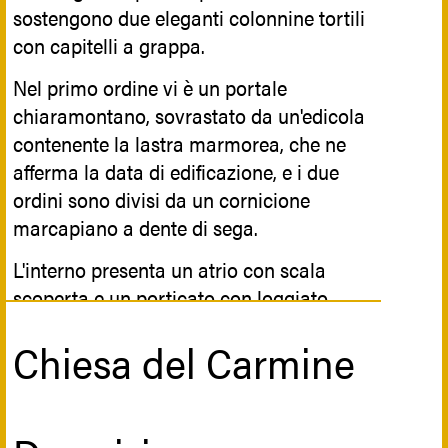
dalla Confraternita di San Filippo, che
sostengono due eleganti colonnine tortili
trasformò il “Mikveh” della preesistente
con capitelli a grappa.
Sinagoga in cripta sepolcrale per i
Nel primo ordine vi è un portale
confratelli defunti, raggiungibile da
chiaramontano, sovrastato da un'edicola
un’apertura posta in prossimità
contenente la lastra marmorea, che ne
dell’ingresso della chiesa.
afferma la data di edificazione, e i due
Nel 1867 a San Filippo venne ospitato il
ordini sono divisi da un cornicione
priore di Sant’Agostino, il quale volle
marcapiano a dente di sega.
innalzare un altare provvisorio che
L'interno presenta un atrio con scala
potesse accogliere la statua
scoperta e un porticato con loggiato.
dell’Addolorata che si venerava nella sua
chiesa. Dopo il terremoto del 1693 si
Chiesa del Carmine
evidenziarono lievi danni che furono usati
Riferimenti storici
come motivazione ad effettuare un
radicale rinnovo della chiesa.
Il palazzo fu costruito per volontà della