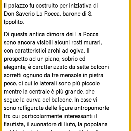
trabeazione, inquadrava l'arco trionfale e
Il palazzo fu costruito per iniziativa di
due nicchie laterali per statue di santi.
Don Saverio La Rocca, barone di S.
L'interno dell'aula è stato decorato,
Ippolito.
nell'ultimo quarto del secolo XVII, e
Di questa antica dimora dei La Rocca
presenta una straordinaria decorazione a
sono ancora visibili alcuni resti murari,
stucco, opera del 1690, raffigurante i
con caratteristici archi ad ogiva. Il
Misteri gaudiosi del Santo Rosario nel
prospetto ad un piano, sobrio ed
registro superiore e dodici Sante vergini,
elegante, è caratterizzato da sette balconi
incorniciate in quello inferiore da putti,
sorretti ognuno da tre mensole in pietra
festoni e cornucopie, e in quello superiore
pece, di cui le laterali sono più piccole
da scene con i Misteri gaudiosi.
mentre la centrale è più grande, che
Un pantheon tutto femminile, in cui le
segue la curva del balcone. In esse vi
sante, in abiti di gala a trine e fiocchi,
sono raffigurate delle figure antropomorfe
esibiscono le loro grazie dalle nicchie,
tra cui particolarmente interessanti il
circondate da angeli e strette tra cartocci,
flautista, il suonatore di liuto, la popolana