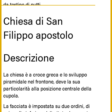
da testine di putti.
Chiesa di San
Riferimenti storici
Filippo apostolo
Edificata probabilmente tra il XIII e il XIV
secolo, nel 1474 la chiesa si arricchì di un
Descrizione
tesoro d’arte, il contratto stipulato da
Giuliano Maniuni, rettore della chiesa,
con Antonello da Messina, in cui il più
La chiesa è a croce greca e lo sviluppo
grande pittore siciliano dell’epoca si
piramidale nel frontone, deve la sua
impegnava a dipingere su legno il grande
particolarità alla posizione centrale della
quadro dell’Annunciazione.
cupola.
Questo capolavoro è rimasto nella chiesa
La facciata è impostata su due ordini, di
fino al 1906, quando, acquistato dalla