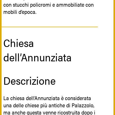
con stucchi policromi e ammobiliate con
mobili d’epoca.
Riferimenti storici
Chiesa
Ad adornare alcuni dei mensoloni, oltre
dell’Annunziata
ai volti antropomorfi, vi sono incise figure
mitologiche e simboliche, quali grifoni,
serpenti e volatili di vario tipo.
Descrizione
Note bibliografiche
La chiesa dell’Annunziata è considerata
una delle chiese più antiche di Palazzolo,
‘’
Guida d’Italia
’’ - SiciliaTouring Club
ma anche questa venne ricostruita dopo i