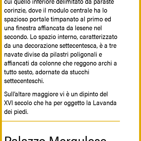
cui quello inferiore delimitato da paraste
soprintendenza, con la motivazione della
corinzie, dove il modulo centrale ha lo
conservazione e del restauro, fu
spazioso portale timpanato al primo ed
trasportato a Siracusa, e si trova oggi
una finestra affiancata da lesene nel
esposto nel Museo Bellomo.
secondo. Lo spazio interno, caratterizzato
La chiesa ha una splendida facciata
da una decorazione settecentesca, è a tre
barocca ricostruita dopo il terremoto. Il
navate divise da pilastri poligonali e
progetto ed il disegno della facciata sono
affiancati da colonne che reggono archi a
di Giuseppe Ferrara.
tutto sesto, adornate da stucchi
settecenteschi.
Riferimenti Botanici
Sull’altare maggiore vi è un dipinto del
XVI secolo che ha per oggetto la Lavanda
dei piedi.
Sulle colonne tortili della facciata sono
presenti raffigurazioni di uva, melagrane,
Sotto la chiesa vi è anche una cripta,
mele cotogne, pere e fichi. All’interno,
dove furono sepolti i membri
Palazzo Mergulese