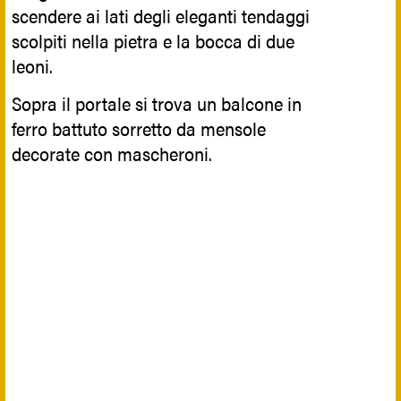
scendere ai lati degli eleganti tendaggi
scolpiti nella pietra e la bocca di due
Riferimenti Botanici
leoni.
Sopra il portale si trova un balcone in
Lo stemma della famiglia è composta da
ferro battuto sorretto da mensole
un giglio ed una cometa, sormontata da
decorate con mascheroni.
una corona, ed è posta sopra il portone
d'ingresso.