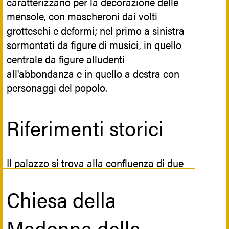
caratterizzano per la decorazione delle
mentre i lavori di costruzione della
mensole, con mascheroni dai volti
Chiesa proseguirono per circa un
grotteschi e deformi; nel primo a sinistra
ventennio. Fu sotto il parroco don
sormontati da figure di musici, in quello
Bartolomeo Calabrò, nel 1741, che venne
centrale da figure alludenti
consacrata e aperta al culto la nuova
all'abbondanza e in quello a destra con
Chiesa, completa con i primi due ordini
personaggi del popolo.
della facciata, della navata centrale e
delle cinque cappelle, mentre il terzo
ordine della facciata fu completato nel
Riferimenti storici
1765, e la torre campanaria nel 1815.
Il palazzo si trova alla confluenza di due
Iconografia
importantissime vie di comunicazione
della città antica, la Salita
Chiesa della
Commendatore con la scalinata che
Nella Chiesa era esposta un’icona della
metteva in comunicazione il quartiere
Madonna della
Vergine col Bambino, raffigurata con le