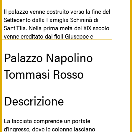
Il palazzo venne costruito verso la fine del
Settecento dalla Famiglia Schininà di
Sant’Elia. Nella prima metà del XIX secolo
venne ereditato dai figli Giuseppe e
Giambattista, che lo divisero in due parti,
dove nell'ala sud, nel 1841, nacque la
Palazzo Napolino
Beata Maria Schininà del Sacro Cuore.
L'ala nord, invece, dal 1926 al 1935 fu sede
Tommasi Rosso
della Prefettura della nuova Provincia di
Ragusa e, nel 1949, fu ceduto dalla
marchesa Carlotta Schininà al parroco
Descrizione
della chiesa di San Giovanni Battista
perché divenisse sede del Seminario.
La facciata comprende un portale
Oggi ospita anche il Vescovato e gli uffici
d’ingresso, dove le colonne lasciano
della Curia Diocesana.