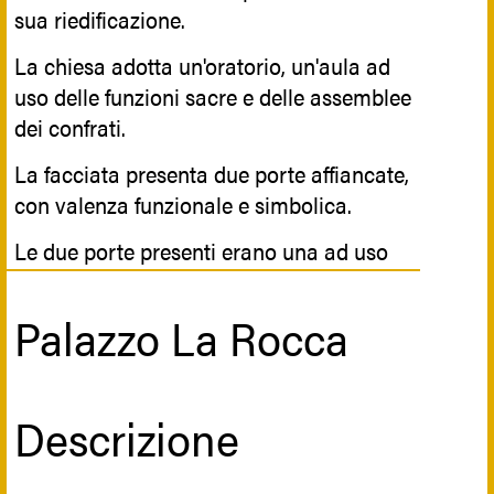
con grandi mammelle ed uomini che
sua riedificazione.
reggono cornucopie colme di frutti,
La chiesa adotta un'oratorio, un'aula ad
alludendo alla ricchezza, vera o solo
uso delle funzioni sacre e delle assemblee
esibita, dei proprietari.
dei confrati.
La facciata presenta due porte affiancate,
con valenza funzionale e simbolica.
Le due porte presenti erano una ad uso
comune, l'altra sembrava fosse riservata
al passaggio dei funerali dei confrati.
Palazzo La Rocca
Lungo le pareti laterali scorreva un sedile
continuo per le assemblee dei confrati,
mentre per le funzioni sacre si usavano le
Descrizione
sedie.
La parete di fondo, a semicolonne e