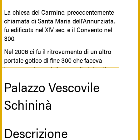
La chiesa del Carmine, precedentemente
chiamata di Santa Maria dell'Annunziata,
fu edificata nel XIV sec. e il Convento nel
300.
Nel 2006 ci fu il ritrovamento di un altro
portale gotico di fine 300 che faceva
ingresso ad una delle cappelle laterali, e
successivamente il ritrovamento di una
Palazzo Vescovile
cripta sotterranea con reliquie dei monaci
carmelitani.
Schininà
Iconografia
Descrizione