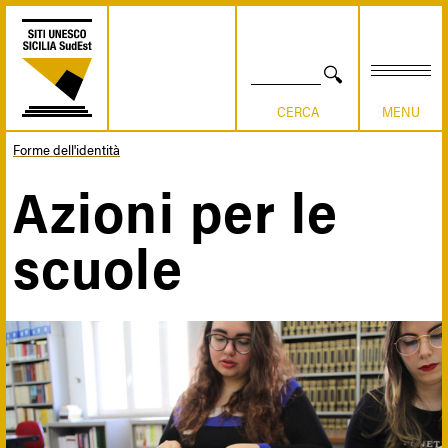
Salta
al
contenuto
principale
CERCA
Forme dell'identità
Briciole
Azioni per le
di
scuole
pane