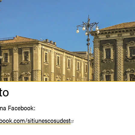
to
gina Facebook:
book.com/sitiunescosudest