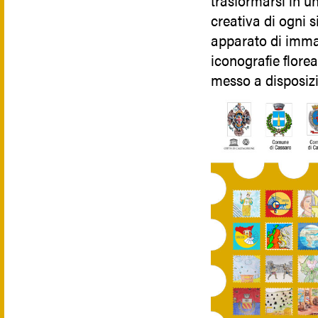
trasformarsi in un
creativa di ogni 
apparato di immag
iconografie florea
messo a disposizio