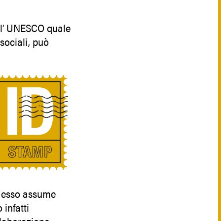
all’ UNESCO quale
sociali, può
e esso assume
 infatti