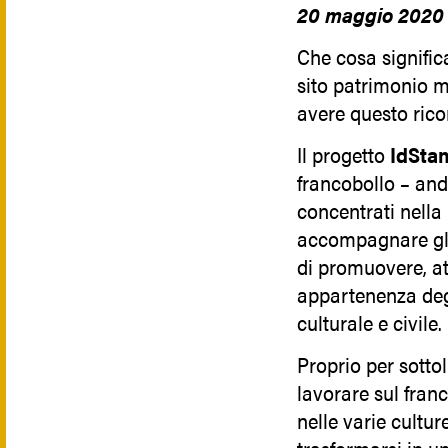
20 maggio 2020
Che cosa signific
sito patrimonio m
avere questo ric
Il progetto
IdSta
francobollo – an
concentrati nella 
accompagnare gli 
di promuovere, at
appartenenza degl
culturale e civile.
Proprio per sottoli
lavorare sul fran
nelle varie cultur