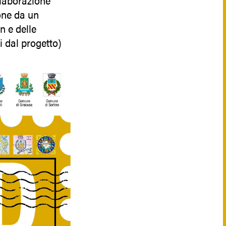
ielaborazione
one da un
n e delle
i dal progetto)