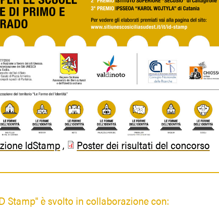
azione IdStamp
,
Poster dei risultati del concorso
"ID Stamp" è svolto in collaborazione con: