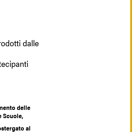
odotti dalle
tecipanti
imento delle
e Scuole,
ostergato al