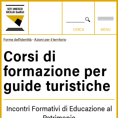
Salta
al
contenuto
principale
CERCA
Forme dell'identità
Azioni per il territorio
Briciole
Corsi di
di
formazione per
pane
guide turistiche
Incontri Formativi di Educazione al
Patrimonio