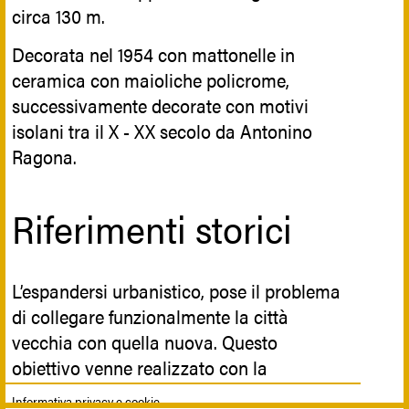
circa 130 m.
Decorata nel 1954 con mattonelle in
ceramica con maioliche policrome,
successivamente decorate con motivi
isolani tra il X - XX secolo da Antonino
Ragona.
Riferimenti storici
L’espandersi urbanistico, pose il problema
di collegare funzionalmente la città
vecchia con quella nuova. Questo
obiettivo venne realizzato con la
scalinata nel 1606, operando un vasto
Informativa privacy e cookie.