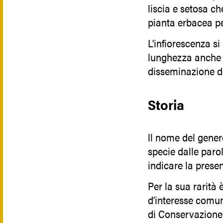
liscia e setosa ch
pianta erbacea p
L’infiorescenza s
lunghezza anche d
disseminazione de
Storia
ll nome del genere
specie dalle parol
indicare la presen
Per la sua rarità 
d’interesse comun
di Conservazione