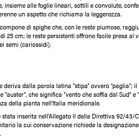
e, insieme alle foglie lineari, sottili e convolute, conf
erenne un aspetto che richiama la leggerezza.
i compone di spighe che, con le reste piumose, ragg
i 25 cm; le reste persistenti offrono facile presa al 
i semi (cariossidi).
 deriva dalla parola latina "stipa" ovvero “paglia”; i
e "auster", che significa "vento che soffia dal Sud" e "
za della pianta nell'Italia meridionale.
è stata inserita nell’Allegato II della Direttiva 92/4
itario la cui conservazione richiede la designazione
.