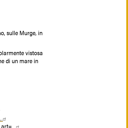
o, sulle Murge, in
colarmente vistosa
one di un mare in
o…
_art=…