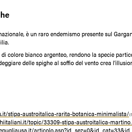
che
o nazionale, è un raro endemismo presente sul Gargan
ilia.
 di colore bianco argenteo, rendono la specie parti
ndeggiare delle spighe al soffio del vento crea l’illusi
.it/stipa-austroitalica-rarita-botanica-minimalista/
iitaliani.it/topic/33309-stipa-austroitalica-martin
epugliausa.it/articolo.asp?id_sez=0&id_cat=33&id