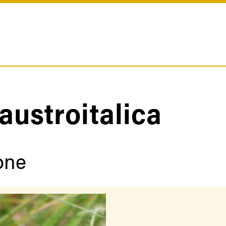
austroitalica
one