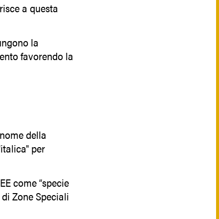
erisce a questa
iungono la
vento favorendo la
l nome della
italica" per
3/CEE come “specie
 di Zone Speciali