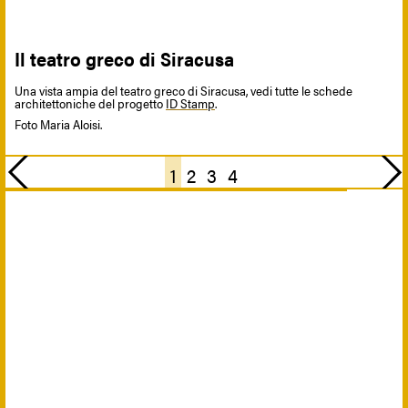
Il teatro greco di Siracusa
Una vista ampia del teatro greco di Siracusa, vedi tutte le schede
architettoniche del progetto
ID Stamp
.
Foto Maria Aloisi.
Previous
Next
1
2
3
4