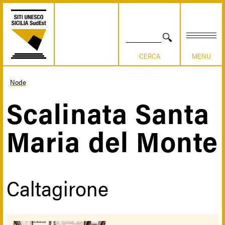
Skip
to
main
content
SEARCH
Node
Breadcrumb
Scalinata Santa
Maria del Monte
Caltagirone