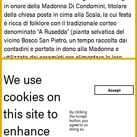
in onore della Madonna Di Condomini, titolare
della chiesa posta in cima alla Scala, la cui festa
è ricca di folklore con il tradizionale corteo
denominato “A Rusedda” (pianta selvatica del
vicino Bosco San Pietro, un tempo raccolta dai
contadini e portata in dono alla Madonna e
utilizzata dai ceramisti per alimentare le loro
fornaci, in cambio di un’offerta alla Chiesa).
We use
Sitografia
cookies on
Accept
this site to
Scalinata di Santa Maria del Monte a
By clicking
the Accept
Caltagirone: 142 gradini d'arte …
button, you
enhance
agree to us
doing so.