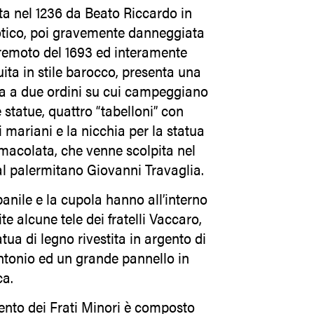
ta nel 1236 da Beato Riccardo in
gotico, poi gravemente danneggiata
rremoto del 1693 ed interamente
uita in stile barocco, presenta una
ta a due ordini su cui campeggiano
 statue, quattro “tabelloni” con
 mariani e la nicchia per la statua
mmacolata, che venne scolpita nel
al palermitano Giovanni Travaglia.
anile e la cupola hanno all’interno
te alcune tele dei fratelli Vaccaro,
tua di legno rivestita in argento di
ntonio ed un grande pannello in
ca.
vento dei Frati Minori è composto