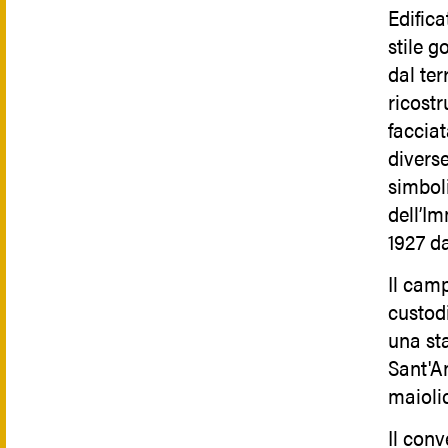
Edifica
stile 
dal te
ricostr
faccia
diverse
simboli
dell’I
1927 d
Il camp
custodi
una sta
Sant'A
maioli
Il con