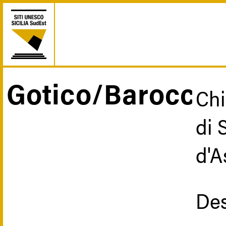
Salta
al
contenuto
principale
Gotico/Barocco
Briciole
Chi
di
di 
pane
d'A
Des