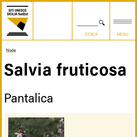
Salta
al
contenuto
principale
CERCA
Node
Briciole
Salvia fruticosa
di
pane
Pantalica