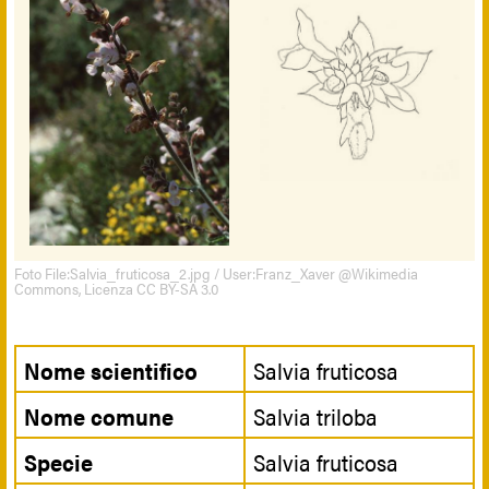
Foto File:Salvia_fruticosa_2.jpg / User:Franz_Xaver @Wikimedia
Commons, Licenza CC BY-SA 3.0
Nome scientifico
Salvia fruticosa
Nome comune
Salvia triloba
Specie
Salvia fruticosa