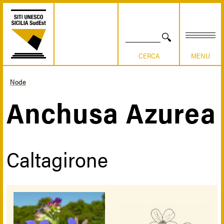
Skip
to
main
content
SEARCH
Node
Breadcrumb
Anchusa Azurea
Caltagirone